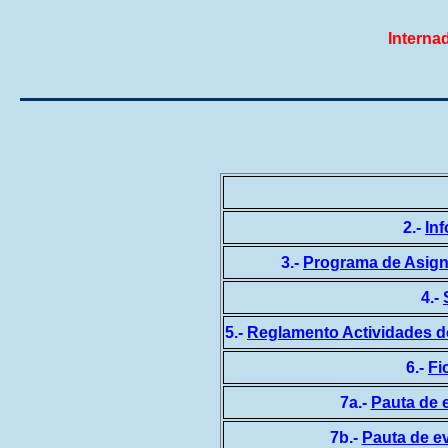
Interna
2.-
In
3.-
Programa de Asig
4.-
5.-
Reglamento Actividades d
6.-
Fi
7a.-
Pauta de e
7b.-
Pauta de ev